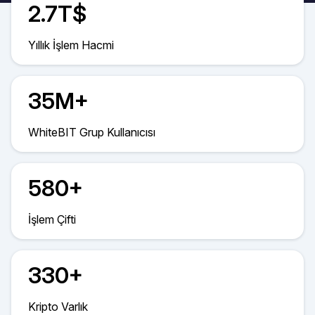
2.7T$
Yıllık İşlem Hacmi
35M+
WhiteBIT Grup Kullanıcısı
580+
İşlem Çifti
330+
Kripto Varlık