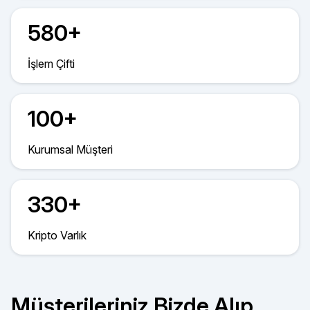
580+
İşlem Çifti
100+
Kurumsal Müşteri
330+
Kripto Varlık
Müşterileriniz Bizde Alıp